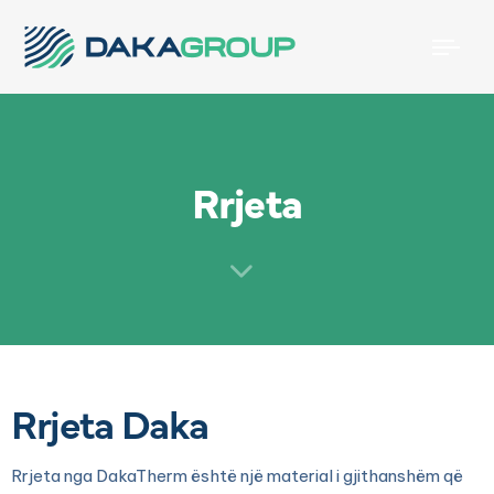
Togg
navi
Rrjeta
Rrjeta Daka
Rrjeta nga DakaTherm është një material i gjithanshëm që