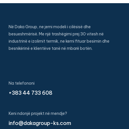
Në Daka Group, ne jemi modeli i cilësisë dhe
besueshmërisë. Me një trashëgimi prej 30 vitesh në
industrinë e izolimit termik, ne kemi fituar besimin dhe
besnikërinë e klientëve tanë në mbarë botën.
Na telefononi
+383 44 733 608
Keni ndonjë projekt në mendje?
info@dakagroup-ks.com