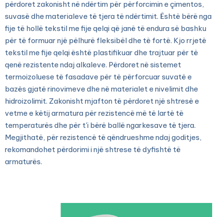
përdoret zakonisht në ndërtim për përforcimin e çimentos,
suvasë dhe materialeve të tjera të ndërtimit. Është bërë nga
fije të hollë tekstil me fije qelqi që janë të endura së bashku
për të formuar një pëlhurë fleksibël dhe të fortë. Kjo rrjetë
tekstil me fije qelqi është plastifikuar dhe trajtuar për të
qenë rezistente ndaj alkaleve. Përdoret në sistemet
termoizoluese të fasadave për të përforcuar suvatë e
bazës gjatë rinovimeve dhe në materialet e nivelimit dhe
hidroizolimit. Zakonisht mjafton të përdoret një shtresë e
vetme e këtij armatura për rezistencë më të lartë të
temperaturës dhe për t'i bërë ballë ngarkesave të tjera.
Megjithatë, për rezistencë të qëndrueshme ndaj goditjes,
rekomandohet përdorimi i një shtrese të dyfishtë të
armaturës.