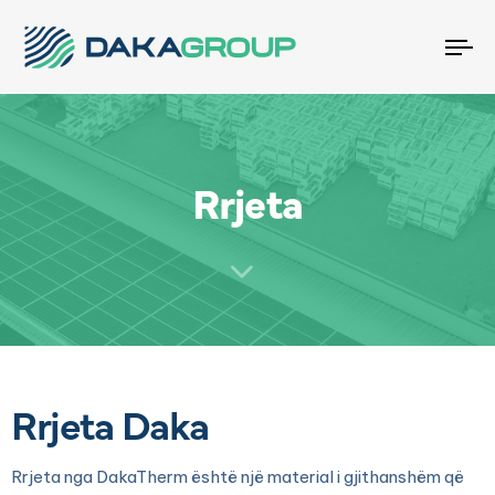
To
na
Rrjeta
Rrjeta Daka
Rrjeta nga DakaTherm është një material i gjithanshëm që