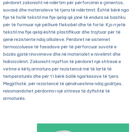
përdoret zakonisht në ndërtim për përforcimin e çimentos,
suvasë dhe materialeve të tjera të ndërtimit. Është bërë nga
fije të hollë tekstil me fije qelqi që janë të endura së bashku
për të formuar një pëlhurë fleksibël dhe të fortë. Kjo rrjetë
tekstil me fije qelqi është plastifikuar dhe trajtuar për të
qenë rezistente ndaj alkaleve. Përdoret në sistemet
termoizoluese të fasadave për të përforcuar suvatë e
bazës gjatë rinovimeve dhe në materialet e nivelimit dhe
hidroizolimit. Zakonisht mjafton të përdoret një shtresë e
vetme e këtij armatura për rezistencë më të lartë të
temperaturës dhe për t'i bërë ballë ngarkesave të tjera.
Megjithatë, për rezistencë të qëndrueshme ndaj goditjes,
rekomandohet përdorimi i një shtrese të dyfishtë të
armaturës.