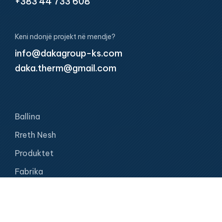
+383 44 733 608
Keni ndonjë projekt në mendje?
info@dakagroup-ks.com
daka.therm@gmail.com
Ballina
Rreth Nesh
Produktet
Fabrika
Kontakti